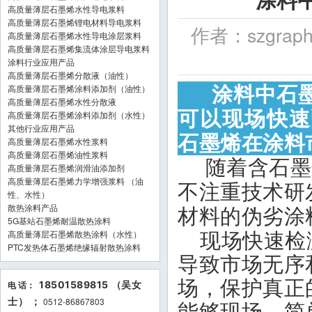
高质量薄层石墨烯水性导电浆料
高质量薄层石墨烯锂电材料导电浆料
作者：szgraph
高质量薄层石墨烯水性导电涂层浆料
高质量薄层石墨烯集流体涂层导电浆料
涂料行业应用产品
高质量薄层石墨烯分散液（油性）
涂料中石
高质量薄层石墨烯涂料添加剂（油性）
高质量薄层石墨烯水性分散液
可以现场快速
高质量薄层石墨烯涂料添加剂（水性）
其他行业应用产品
石墨烯在涂料
高质量薄层石墨烯水性浆料
高质量薄层石墨烯油性浆料
随着含石墨
高质量薄层石墨烯润滑油添加剂
高质量薄层石墨烯力学增强浆料 （油
不注重技术研
性、水性）
散热涂料产品
材料的伪劣涂
5G基站石墨烯耐温散热涂料
高质量薄层石墨烯散热涂料（水性）
现场快速
检
PTC发热体石墨烯绝缘辐射散热涂料
导致市场无序
场，保护真正
电 话：
18501589815 （吴女
士） ；
0512-86867803