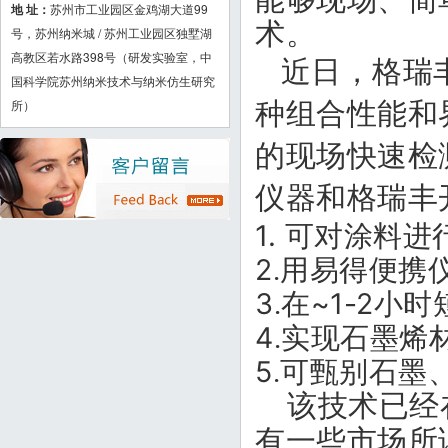
能够现场、简
地 址：
苏州市工业园区金鸡湖大道99
术。
号，苏州纳米城 / 苏州工业园区独墅湖
高教区若水路398号（研发实验室，中
近
日
，格瑞
国科学院苏州纳米技术与纳米仿生研究
所）
种组合性能和
的现场快速检
仪器和
格瑞丰
1.
可对涂料进
2
.
用易得便携
3
~1-2
.
在
小时
4
.
实现石墨烯
5
.
可甄别石墨
该技术已经
有一些市场所